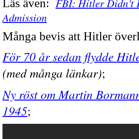
FBI: Hitler Didn’t 
Läs även:
Admission
Många bevis att Hitler öve
För 70 år sedan flydde Hitle
(med många länkar)
;
Ny röst om Martin Bormann
1945
;