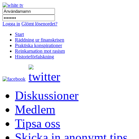
Logga in
Glömt lösenordet?
Start
Räddning ur finanskrisen
Praktiska konspirationer
Reinkarnation mot rasism
Historieförfalskning
Diskussioner
Medlem
Tipsa oss
Skicka in anonymt tips