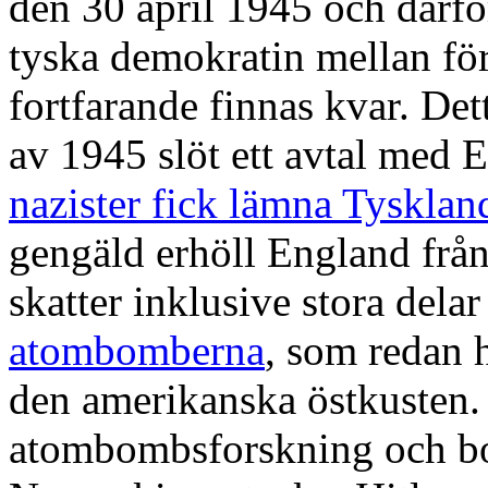
den 30 april 1945 och därf
tyska demokratin mellan för
fortfarande finnas kvar. Dett
av 1945 slöt ett avtal med
nazister fick lämna Tysklan
gengäld erhöll England frå
skatter inklusive stora del
atombomberna
, som reda
n 
den amerikanska östkusten. 
atombombsforskning och b