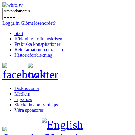
Logga in
Glömt lösenordet?
Start
Räddning ur finanskrisen
Praktiska konspirationer
Reinkarnation mot rasism
Historieförfalskning
Diskussioner
Medlem
Tipsa oss
Skicka in anonymt tips
Våra sponsorer