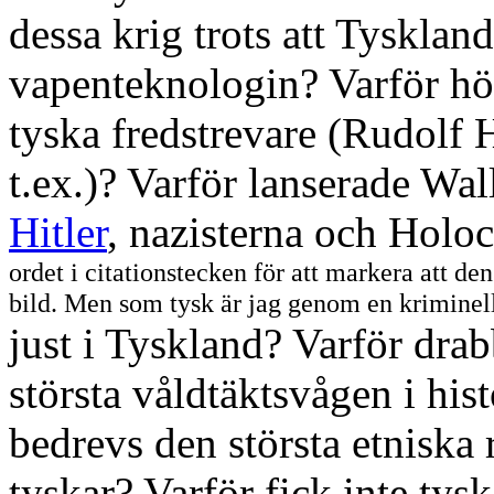
dessa krig trots att Tysklan
vapenteknologin?
Varför hö
tyska fredstrevare (Rudolf 
t.ex.)? Varför lanserade Wal
Hitler
, nazisterna och Holo
ordet i citationstecken för att markera att den
bild. Men som tysk är jag genom en kriminell
just i Tyskland? Varför dra
största våldtäktsvågen i his
bedrevs den största etniska
tyskar? Varför fick inte tys