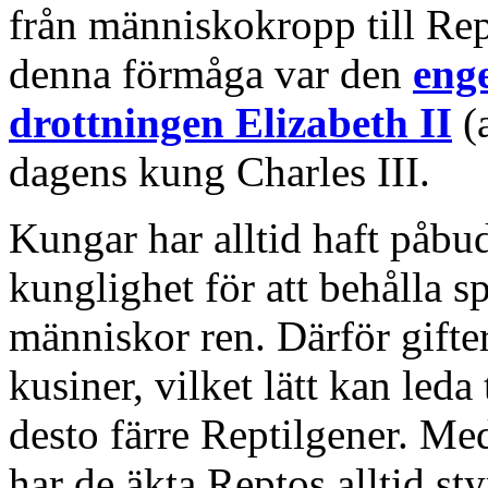
från människokropp till Rep
denna förmåga var den
enge
drottningen Elizabeth II
(a
dagens kung Charles III.
Kungar har alltid haft påbud
kunglighet för att behålla 
människor ren. Därför gifte
kusiner, vilket lätt kan leda t
desto färre Reptilgener. Me
har de äkta Reptos alltid st