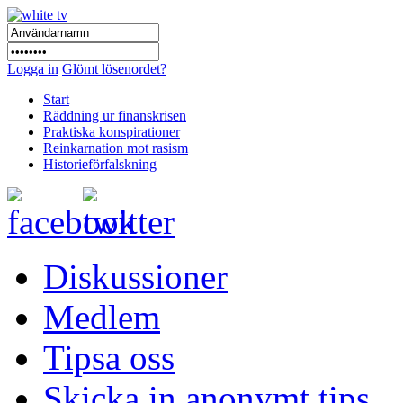
Logga in
Glömt lösenordet?
Start
Räddning ur finanskrisen
Praktiska konspirationer
Reinkarnation mot rasism
Historieförfalskning
Diskussioner
Medlem
Tipsa oss
Skicka in anonymt tips