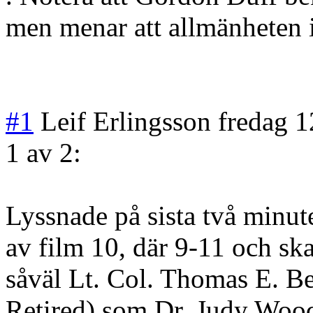
men menar att allmänheten i
#1
Leif Erlingsson
fredag 1
1 av 2:
Lyssnade på sista två minute
av film 10, där 9-11 och skal
såväl Lt. Col. Thomas E. B
Retired) som Dr. Judy Woods