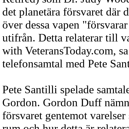
det planetära försvaret där 
över dessa vapen "försvarar
utifrån. Detta relaterar til
with VeteransToday.com, sa 
telefonsamtal med Pete Santi
Pete Santilli spelade samtal
Gordon. Gordon Duff nämner 
försvaret gentemot varelse
rum och hur detta är relatera