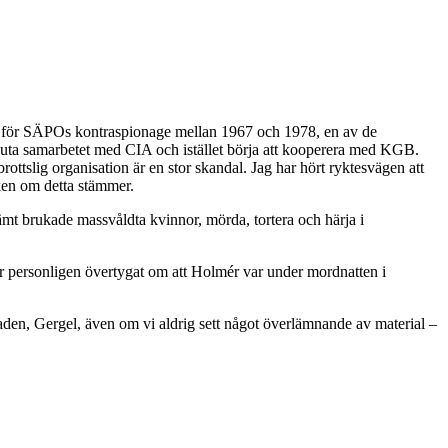
f för SÄPOs kontraspionage mellan 1967 och 1978, en av de
 sluta samarbetet med CIA och istället börja att kooperera med KGB.
rottslig organisation är en stor skandal. Jag har hört ryktesvägen att
ken om detta stämmer.
mt brukade massvåldta kvinnor, mörda, tortera och härja i
är personligen övertygat om att Holmér var under mordnatten i
den, Gergel, även om vi aldrig sett något överlämnande av material –