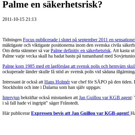
Palme en säkerhetsrisk?
2011-10-15 21:13
Tidningen
Focus publicerade i slutet på september 2011 en sensationel
mäktigaste och viktigaste positionerna inom den svenska civila säkerh
Om detta stämmer så var
Palme definitiv en säkerhetsrisk
. Att kasta u
Palme varje vecka skall ha badat bastu på tumanhand med Sovjetunio
Palme kom 1985 med ett lagförslag att svensk polis och hemvärn sk
ockuperade länder skulle få stöd av svensk polis vid sådana illgärninga
Intressant är också att
Hans Holmér
var chef för SÄPO på den tiden. D
Stockholm och inte i Dalarna som han själv uppgav.
Intervjun
bekräftar också misstanken att
Jan Guillou var KGB agent
:
i så fall hade vi ingripit" säger Frånstedt.
Här publicerar
Expressen bevis att Jan Guillou var KGB-agent!
Ha