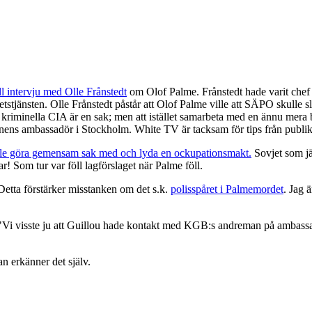
l intervju med Olle Frånstedt
om Olof Palme. Frånstedt hade varit che
etstjänsten. Olle Frånstedt påstår att Olof Palme ville att SÄPO skulle
t kriminella CIA är en sak; men att istället samarbeta med en ännu mera b
nens ambassadör i Stockholm. White TV är tacksam för tips från publi
ulle göra gemensam sak med och lyda en ockupationsmakt.
Sovjet som jä
r! Som tur var föll lagförslaget när Palme föll.
etta förstärker misstanken om det s.k.
polisspåret i Palmemordet
. Jag 
 "Vi visste ju att Guillou hade kontakt med KGB:s andreman på ambassa
n erkänner det själv.