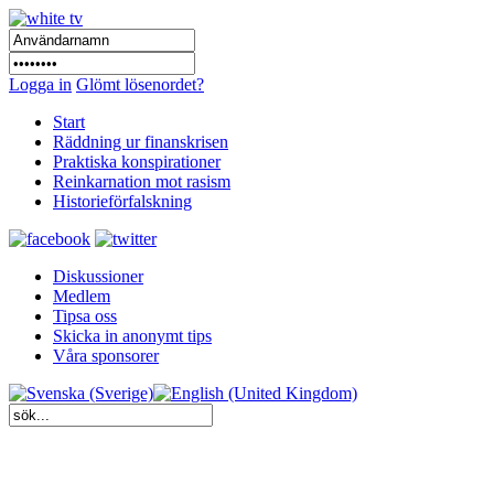
Logga in
Glömt lösenordet?
Start
Räddning ur finanskrisen
Praktiska konspirationer
Reinkarnation mot rasism
Historieförfalskning
Diskussioner
Medlem
Tipsa oss
Skicka in anonymt tips
Våra sponsorer