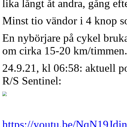
lika långt åt andra, gång eft
Minst tio vändor i 4 knop s
En nybörjare på cykel bruka
om cirka 15-20 km/timmen.
24.9.21, kl 06:58: aktuell p
R/S Sentinel:
https://youtu.be/NqN19Jdi