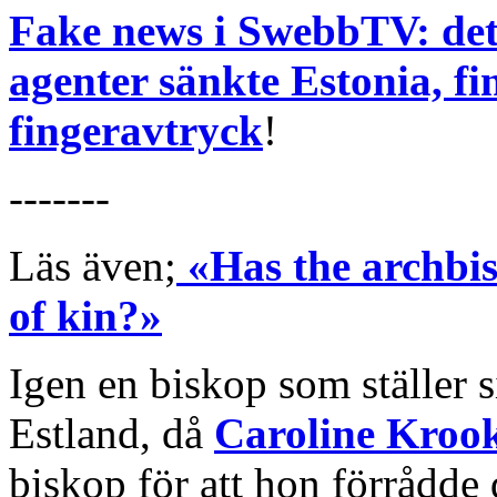
Fake news i SwebbTV: det ä
agenter sänkte Estonia, f
fingeravtryck
!
-------
Läs även;
«Has the archbi
of kin?»
Igen en biskop som ställer s
Estland, då
Caroline Kroo
biskop för att hon förrådde 