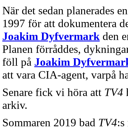
När det sedan planerades e
1997 för att dokumentera det
Joakim Dyfvermark
den en
Planen förråddes, dykninga
föll på
Joakim Dyfvermar
att vara CIA-agent, varpå h
Senare fick vi höra att
TV4
h
arkiv.
Sommaren 2019 bad
TV4
:s