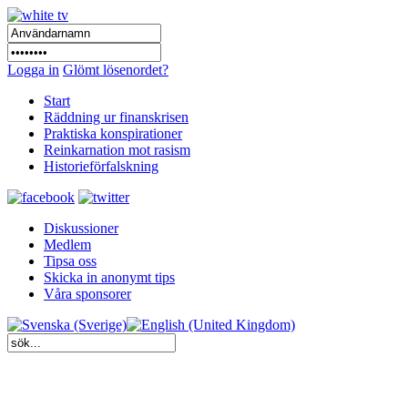
Logga in
Glömt lösenordet?
Start
Räddning ur finanskrisen
Praktiska konspirationer
Reinkarnation mot rasism
Historieförfalskning
Diskussioner
Medlem
Tipsa oss
Skicka in anonymt tips
Våra sponsorer