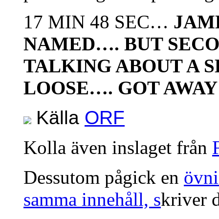
17 MIN 48 SEC…
JAM
NAMED…. BUT SECO
TALKING ABOUT A 
LOOSE…. GOT AWA
Källa
ORF
Kolla även inslaget från
Dessutom pågick en
övni
samma innehåll, s
kriver 