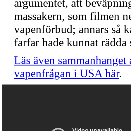
argumentet, att beväpnin
massakern, som filmen ne
vapenförbud; annars så 
farfar hade kunnat rädda 
Läs även sammanhanget 
vapenfrågan i USA här
.