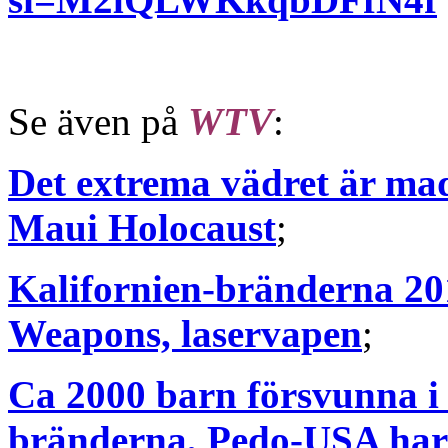
Se även på
WTV
:
Det extrema vädret är m
Maui Holocaust
;
Kalifornien-bränderna 20
Weapons, laservapen
;
Ca 2000 barn försvunna i 
bränderna, Pedo-USA har 