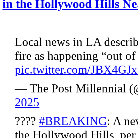
in the Hollywood Hills N
Local news in LA descri
fire as happening “out o
pic.twitter.com/JBX4G
— The Post Millennial 
2025
????
#BREAKING
: A n
the Hollywood Hills, pe