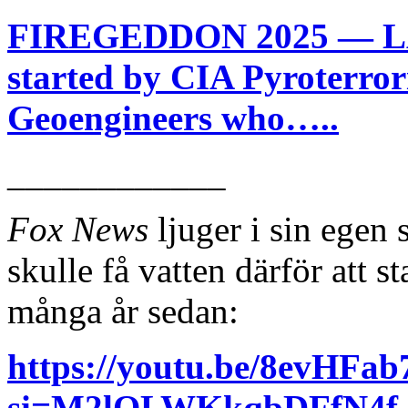
FIREGEDDON 2025 — LA 
started by CIA Pyroterro
Geoengineers who…..
____________
Fox News
ljuger i sin egen
skulle få vatten därför att s
många år sedan:
https://youtu.be/8evHFa
si=M2lQLWKkqbDFfN4f