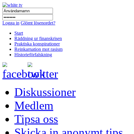
Logga in
Glömt lösenordet?
Start
Räddning ur finanskrisen
Praktiska konspirationer
Reinkarnation mot rasism
Historieförfalskning
Diskussioner
Medlem
Tipsa oss
Skicka in anonymt tips