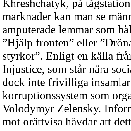
Khreshchatyk, på tågstation
marknader kan man se männis
amputerade lemmar som håll
”Hjälp fronten” eller ”Drön
styrkor”. Enligt en källa frå
Injustice, som står nära soci
dock inte frivilliga insamlare
korruptionssystem som organi
Volodymyr Zelensky. Inform
mot orättvisa hävdar att dett