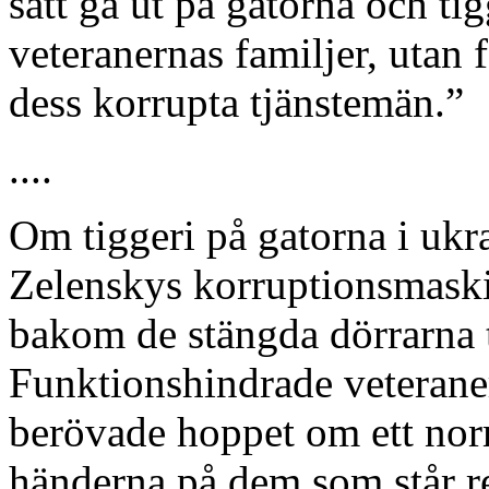
sätt gå ut på gatorna och tigg
veteranernas familjer, utan
dess korrupta tjänstemän.”
....
Om tiggeri på gatorna i ukra
Zelenskys korruptionsmaskin
bakom de stängda dörrarna ti
Funktionshindrade veterane
berövade hoppet om ett norma
händerna på dem som står re