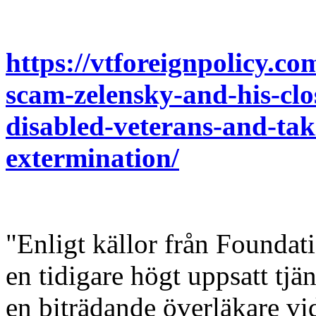
https://vtforeignpolicy.c
scam-zelensky-and-his-clos
disabled-veterans-and-tak
extermination/
"Enligt källor från Foundati
en tidigare högt uppsatt tjä
en biträdande överläkare vi