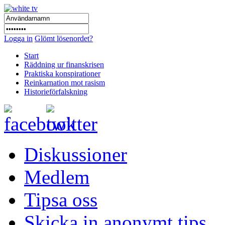
Logga in
Glömt lösenordet?
Start
Räddning ur finanskrisen
Praktiska konspirationer
Reinkarnation mot rasism
Historieförfalskning
Diskussioner
Medlem
Tipsa oss
Skicka in anonymt tips