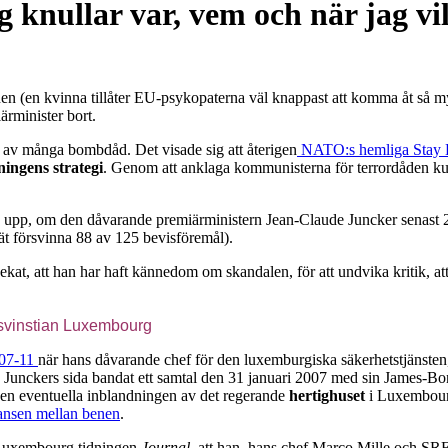
knullar var, vem och när jag vi
nen (en kvinna tillåter EU-psykopaterna väl knappast att komma åt så
minister bort.
 av många bombdåd. Det visade sig att återigen
NATO:s hemliga Stay 
ingens strategi
. Genom att anklaga kommunisterna för terrordåden kund
an upp, om den dåvarande premiärministern Jean-Claude Juncker senast
t försvinna 88 av 125 bevisföremål).
t, att han har haft kännedom om skandalen, för att undvika kritik, att
 svinstian Luxembourg
3-07-11
när hans dåvarande chef för den luxemburgiska säkerhetstjänsten
rån Junckers sida bandat ett samtal den 31 januari 2007 med sin James
n eventuella inblandningen av det regerande
hertighuset
i Luxembour
ansen mellan benen
.
Luxembourg tidningen
Journal
, att han, hans chef Marco Mille och SR