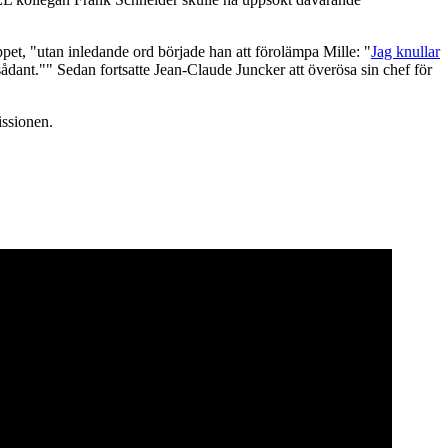
pet, "utan inledande ord började han att förolämpa Mille: "
Jag knullar
 sådant."" Sedan fortsatte Jean-Claude Juncker att överösa sin chef för
issionen.