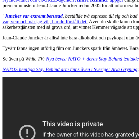
premiärministern Jean-Claude Juncker redan 2005 för att informera 
"
Juncker var extremt berusad
, beställde två espresso till sig och bad
var, vem och när jag vill, har du förstått det.
Även du skulle kunna knull
säkerhetstjänsten med så grova ord, att vittnet Kemmer vägrade att
Jean-Claude Juncker är alltså inte bara alkoholist och psykopat utan äv
Tyvärr fanns ingen utförlig film om Junckers spark från ämbetet. Bara
Se även på
White TV:
Nya bevis: NATO + deras Stay Behind tentakler 
NATOS hemliga Stay Behind arm finns även i Sverige: Arla Gryning
;