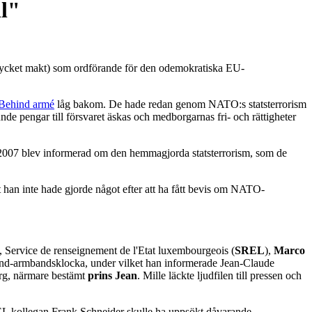
ll"
 mycket makt) som ordförande för den odemokratiska EU-
Behind armé
låg bakom. De hade redan genom NATO:s statsterrorism
e pengar till försvaret äskas och medborgarnas fri- och rättigheter
 2007 blev informerad om den hemmagjorda statsterrorism, som de
 han inte hade gjorde något efter att ha fått bevis om NATO-
, Service de renseignement de l'Etat luxembourgeois (
SREL
),
Marco
-Bond-armbandsklocka, under vilket han informerade Jean-Claude
g, närmare bestämt
prins Jean
. Mille läckte ljudfilen till pressen och
EL kollegan Frank Schneider skulle ha uppsökt dåvarande