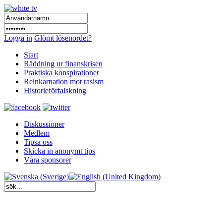
Logga in
Glömt lösenordet?
Start
Räddning ur finanskrisen
Praktiska konspirationer
Reinkarnation mot rasism
Historieförfalskning
Diskussioner
Medlem
Tipsa oss
Skicka in anonymt tips
Våra sponsorer