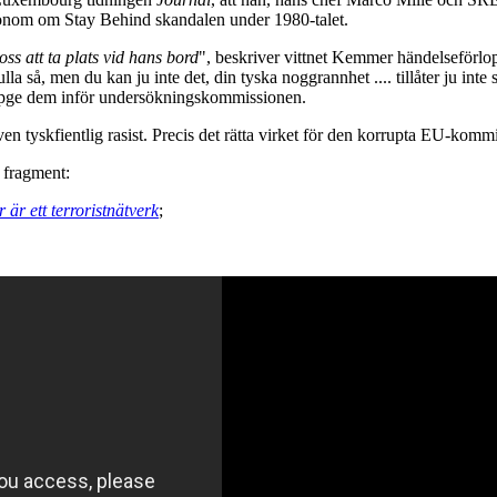
honom om Stay Behind skandalen under 1980-talet.
 oss att ta plats vid hans bord
", beskriver vittnet Kemmer händelseförlop
a så, men du kan ju inte det, din tyska noggrannhet .... tillåter ju inte
 uppge dem inför undersökningskommissionen.
en tyskfientlig rasist. Precis det rätta virket för den korrupta EU-komm
 fragment:
är ett terroristnätverk
;