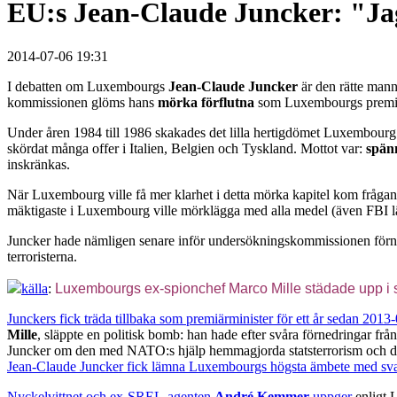
EU:s Jean-Claude Juncker: "Jag 
2014-07-06 19:31
I debatten om Luxembourgs
Jean-Claude Juncker
är den rätte man
kommissionen glöms hans
mörka förflutna
som Luxembourgs premiär
Under åren 1984 till 1986 skakades det lilla hertigdömet Luxembourg
skördat många offer i Italien, Belgien och Tyskland. Mottot var:
spänn
inskränkas.
När Luxembourg ville få mer klarhet i detta mörka kapitel kom fråg
mäktigaste i Luxembourg ville mörklägga med alla medel (även FBI lä
Juncker hade nämligen senare inför undersökningskommissionen förneka
terroristerna.
källa
:
Luxembourgs ex-spionchef Marco Mille städade upp i
Junckers fick träda tillbaka som premiärminister för ett år sedan 201
Mille
, släppte en politisk bomb: han hade efter svåra förnedringar f
Juncker om den med NATO:s hjälp hemmagjorda statsterrorism och de
Jean-Claude Juncker fick lämna Luxembourgs högsta ämbete med sv
Nyckelvittnet och ex-SREL-agenten
André Kemmer
uppger
enligt 