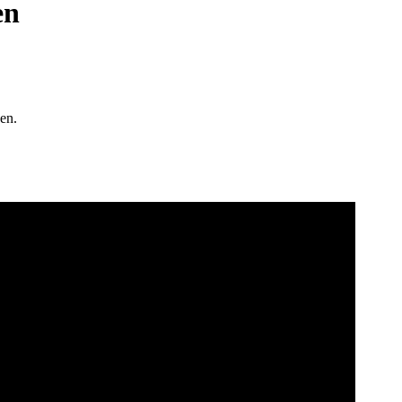
en
en.