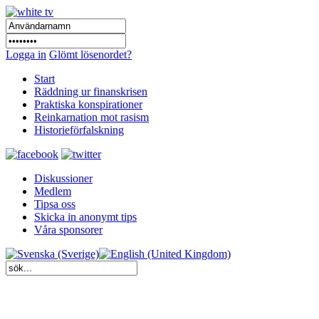
Logga in
Glömt lösenordet?
Start
Räddning ur finanskrisen
Praktiska konspirationer
Reinkarnation mot rasism
Historieförfalskning
Diskussioner
Medlem
Tipsa oss
Skicka in anonymt tips
Våra sponsorer