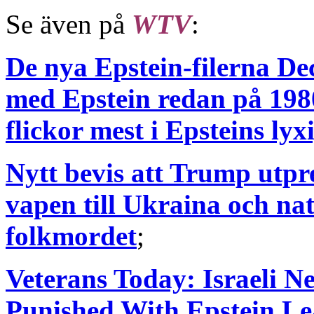
Se även på
WTV
:
De nya Epstein-filerna De
med Epstein redan på 1980
flickor mest i Epsteins ly
Nytt bevis att Trump utpr
vapen till Ukraina och nat
folkmordet
;
Veterans Today: Israeli 
Punished With Epstein Le