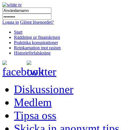
Logga in
Glömt lösenordet?
Start
Räddning ur finanskrisen
Praktiska konspirationer
Reinkarnation mot rasism
Historieförfalskning
Diskussioner
Medlem
Tipsa oss
Skicka in anonymt tips