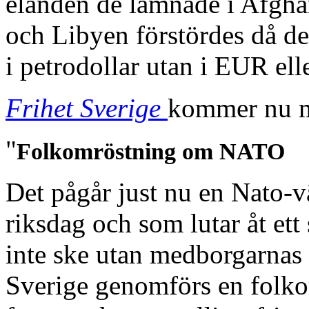
eländen de lämnade i Afgha
och Libyen förstördes då dera
i petrodollar utan i EUR ell
Frihet Sverige
kommer nu m
"
Folkomröstning om NATO
Det pågår just nu en Nato-v
riksdag och som lutar åt et
inte ske utan medborgarnas r
Sverige genomförs en folk