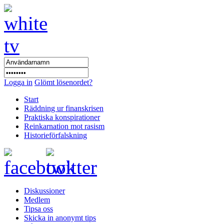
Logga in
Glömt lösenordet?
Start
Räddning ur finanskrisen
Praktiska konspirationer
Reinkarnation mot rasism
Historieförfalskning
Diskussioner
Medlem
Tipsa oss
Skicka in anonymt tips