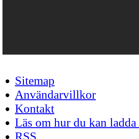
Sitemap
Användarvillkor
Kontakt
Läs om hur du kan ladda 
RSS