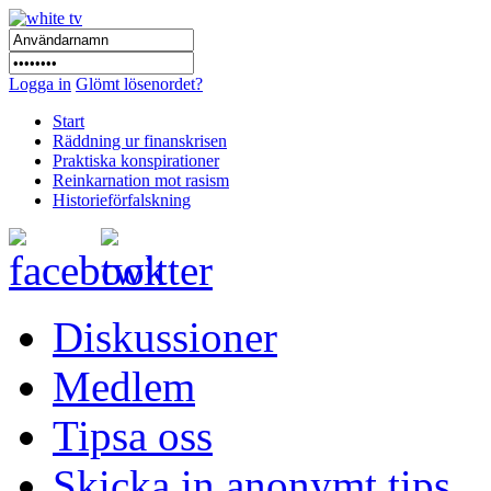
Logga in
Glömt lösenordet?
Start
Räddning ur finanskrisen
Praktiska konspirationer
Reinkarnation mot rasism
Historieförfalskning
Diskussioner
Medlem
Tipsa oss
Skicka in anonymt tips