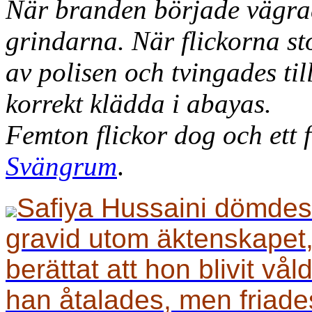
När branden började vägrad
grindarna. När flickorna s
av polisen och tvingades til
korrekt klädda i abayas.
Femton flickor dog och ett 
Svängrum
.
Safiya Hussaini dömdes ti
gravid utom äktenskapet
berättat att hon blivit v
han åtalades, men friad