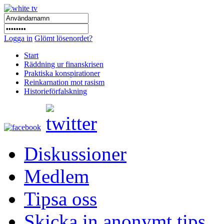
Logga in
Glömt lösenordet?
Start
Räddning ur finanskrisen
Praktiska konspirationer
Reinkarnation mot rasism
Historieförfalskning
Diskussioner
Medlem
Tipsa oss
Skicka in anonymt tips