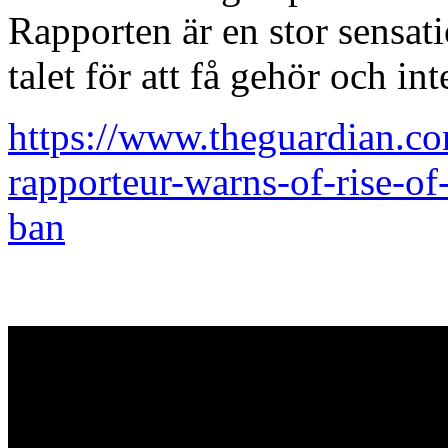
Rapporten är en stor sensat
talet för att få gehör och int
https://www.theguardian.c
rapporteur-warns-of-rise-of
ban