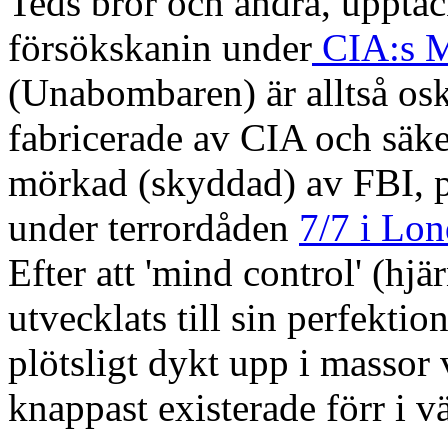
Teds bror och andra, upptäck
försökskanin under
CIA:s M
(Unabombaren) är alltså osk
fabricerade av CIA och säke
mörkad (skyddad) av FBI, 
under terrordåden
7/7 i Lo
Efter att 'mind control' (hj
utvecklats till sin perfekti
plötsligt dykt upp i ma
ss
or 
knappast existerade förr i v