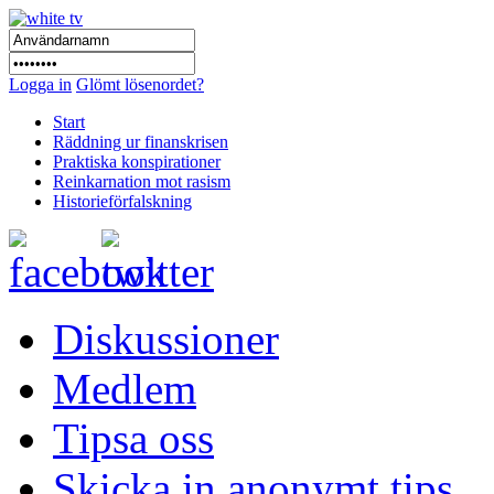
Logga in
Glömt lösenordet?
Start
Räddning ur finanskrisen
Praktiska konspirationer
Reinkarnation mot rasism
Historieförfalskning
Diskussioner
Medlem
Tipsa oss
Skicka in anonymt tips