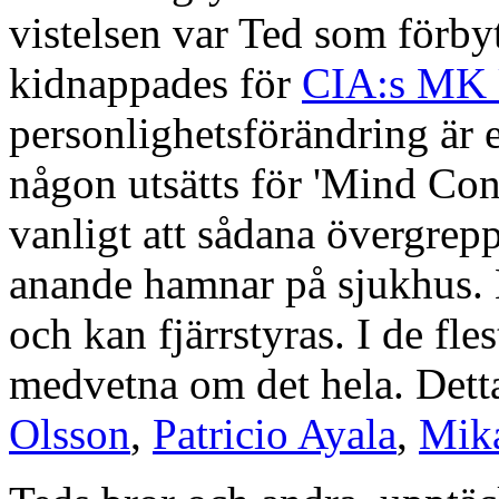
vistelsen var Ted som förbyt
kidnappades för
CIA:s MK 
personlighetsförändring är 
någon utsätts för 'Mind Cont
vanligt att sådana övergrep
anande hamnar på s
juk
hus.
och kan fjärrstyras. I de fles
medvetna om det hela. Det
Olsson
,
Patricio Ayala
,
Mik