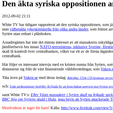
Den äkta syriska oppositionen a
2012-09-02 21:11
White TV har tidigare rapporterat att den syriska oppositionen, som j
utan
välbetalda yrkeskriminella från olika andra länder
, som främst an
Syrien utan enbart i plånboken.
Assadregimen har inte det minsta intresset av att massakrera oskyldig
jämförelsevis bra innan
NATO-terroristerna, inklusive Sverige, förstö
skall få kontroll över centralbanken, vilket var ett av de första åtgär
centralbank.
Här följer en intressant intervju med en kristen nunna från Syrien, so
distanserar sig från de väst finansierade våldsbrottslingar, som
Vaken.
Titta även på
Vaken.se
med deras inslag:
Bekräftat: USAs CIA beväpnar terrori
och:
Iraks utrikesminister beskyller Al-Qaida för att ligga bakom upproret mot Syriens pre
samt White TV:s:
Efter Västs massakrer i Syrien skall nu fejkade spel
BBC ljög om Syriens skuld i Hula
,
inga bevis att Syrien attackerade T
Mordvideon är inget för barn!
Källa:
http://www.liveleak.com/view