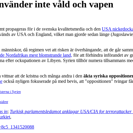
nvänder inte våld och vapen
ämt propageras för i de svenska kvalitetsmedia och den
USA nickedocka
vänds av USA och England, vilket man gjorde sedan länge (Jugoslawien, 
a människor, då regimen vet att risken är överhängande, att de går samm
rde Nordafrikas mest blomstrande land,
för att förhindra införandet av g
derna efter ockupationen av Libyen. Syrien tillhör numera tillsammans me
m vittnar att de kristna och många andra i den
äkta syriska oppositione
se
också nyligen fokuserade på med bevis, att "oppositionen" tvingar fån
sterna i Syrien
sident
as in
;
Turkisk parlamentsledamot anklagar USA/CIA for terrorattacker 
urkiet
,
?i=8c5_1341520088