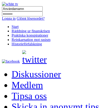
Logga in
Glömt lösenordet?
Start
Räddning ur finanskrisen
Praktiska konspirationer
Reinkarnation mot rasism
Historieförfalskning
Diskussioner
Medlem
Tipsa oss
Skicka in anonymt tips