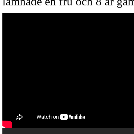
lämnade en fru och 8 år gamm