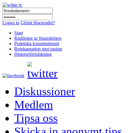
Logga in
Glömt lösenordet?
Start
Räddning ur finanskrisen
Praktiska konspirationer
Reinkarnation mot rasism
Historieförfalskning
Diskussioner
Medlem
Tipsa oss
Skicka in anonymt tips