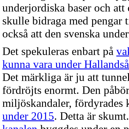
underjordiska baser och att 
skulle bidraga med pengar ti
också att den svenska unde
Det spekuleras enbart på
va
kunna vara under Hallands
Det märkliga är ju att tunn
fördröjts enormt. Den påbö
miljöskandaler, fördyrades
under 2015
. Detta är skumt
kanalen
byggdes under en pe