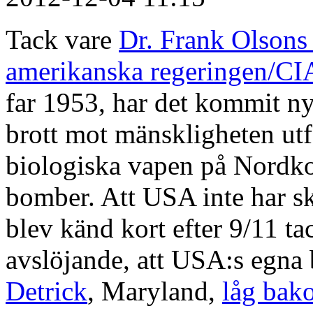
Tack vare
Dr. Frank Olsons
amerikanska regeringen/CI
far 1953, har det kommit ny 
brott mot mänskligheten ut
biologiska vapen på Nordkor
bomber. Att USA inte har s
blev känd kort efter 9/11 t
avslöjande, att USA:s egna
Detrick
, Maryland,
låg bak