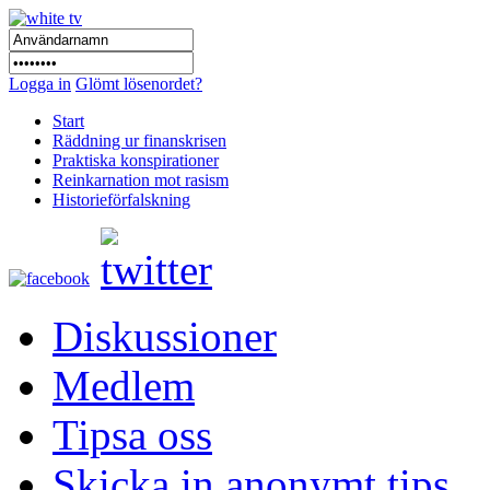
Logga in
Glömt lösenordet?
Start
Räddning ur finanskrisen
Praktiska konspirationer
Reinkarnation mot rasism
Historieförfalskning
Diskussioner
Medlem
Tipsa oss
Skicka in anonymt tips