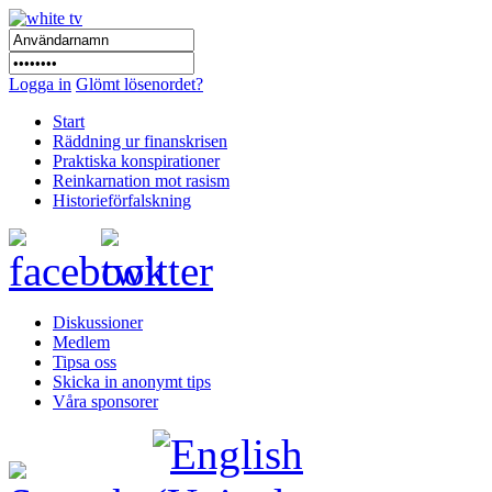
Logga in
Glömt lösenordet?
Start
Räddning ur finanskrisen
Praktiska konspirationer
Reinkarnation mot rasism
Historieförfalskning
Diskussioner
Medlem
Tipsa oss
Skicka in anonymt tips
Våra sponsorer