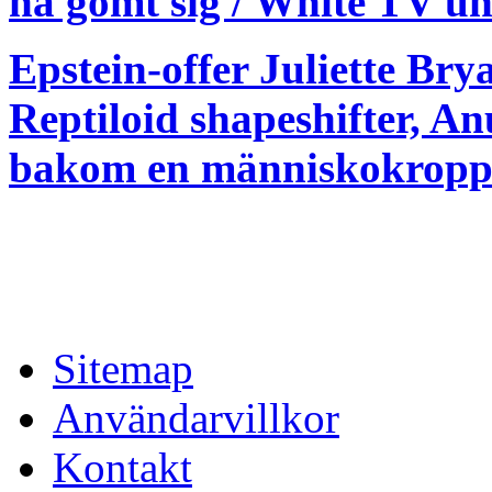
ha gömt sig / White TV u
Epstein-offer Juliette Brya
Reptiloid shapeshifter, A
bakom en människokropp
Sitemap
Användarvillkor
Kontakt