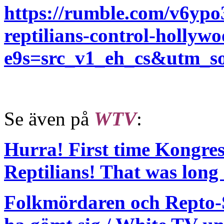
https://rumble.com/v6ypo3
reptilians-control-hollyw
e9s=src_v1_eh_cs&utm_
Se även på
WTV
:
Hurra! First time Kongre
Reptilians! That was long
Folkmördaren och Repto-