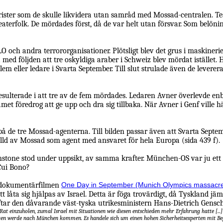
ister som de skulle likvidera utan samråd med Mossad-centralen. Tea
teaterfolk. De mördades först, då de var helt utan försvar. Som belö
O och andra terrororganisationer. Plötsligt blev det grus i maskineri
 med följden att tre oskyldiga araber i Schweiz blev mördat iställe
lem eller ledare i Svarta September. Till slut strulade även de le
t resulterade i att tre av de fem mördades. Ledaren Avner överlevde e
met föredrog att ge upp och dra sig tillbaka. När Avner i Genf ville
å de tre Mossad-agenterna. Till bilden passar även att Svarta Septe
lld av Mossad som agent med ansvaret för hela Europa (sida 439 f).
stone stod under uppsikt, av samma krafter. München-OS var ju ett perf
Cui Bono?
 dokumentärfilmen
One Day in September (Munich Olympics massacre
t låta sig hjälpas av Israel. Detta är föga trovärdigt, då Tyskland jämt
äftar den dåvarande väst-tyska utrikesministern Hans-Dietrich Gensc
 Rat einzuholen, zumal Israel mit Situationen wie diesen entschieden mehr Erfahrung hatte [...]
sfragen werde nach München kommen. Es handele sich um einen hohen Sicherheitsexperten mit Be