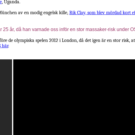
e
, Uganda.
München av en modig engelsk kille,
Rik Clay, som blev mördad kort e
 25 år, då han varnade oss inför en stor massaker-risk under 
öre de olympiska spelen 2012 i London, då det igen är en stor risk, a
S här
.