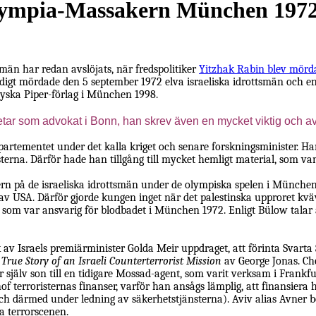
lympia-Massakern München 197
dsmän har redan avslöjats, när fredspolitiker
Yitzhak
Rabin blev mördad
odigt mördade den 5 september 1972 elva israeliska idrottsmän och en
yska Piper-förlag i München 1998.
etar som advokat i Bonn, han skrev även en mycket viktig och a
artementet under det kalla kriget och senare forskningsminister. Han
erna. Därför hade han tillgång till mycket hemligt material, som van
n på de israeliska idrottsmän under de olympiska spelen i München m
r av USA. Därför gjorde kungen inget när det palestinska upproret k
som var ansvarig för blodbadet i München 1972. Enligt Bülow talar all
 av Israels premiärminister Golda Meir uppdraget, att förinta Svart
True Story of an Israeli Counterterrorist Mission
av George Jonas. Ch
r själv son till en tidigare Mossad-agent, som varit verksam i Frank
terroristernas finanser, varför han ansågs lämplig, att finansiera h
h därmed under ledning av säkerhetstjänsterna). Aviv alias Avner b
a terrorscenen.