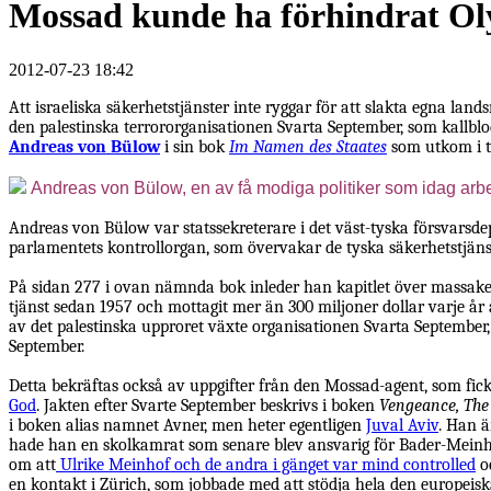
Mossad kunde ha förhindrat O
2012-07-23 18:42
Att israeliska säkerhetstjänster inte ryggar för att slakta egna lan
den palestinska terrororganisationen Svarta September, som kallbl
Andreas von Bülow
i sin bok
Im Namen des Staates
som utkom i t
Andreas von Bülow, en av få modiga politiker som idag arb
Andreas von Bülow var statssekreterare i det väst-tyska försvarsdep
parlamentets kontrollorgan, som övervakar de tyska säkerhetstjänst
På sidan 277 i ovan nämnda bok inleder han kapitlet över massaker
tjänst sedan 1957 och mottagit mer än 300 miljoner dollar varje å
av det palestinska upproret växte organisationen Svarta September, 
September.
Detta bekräftas också av uppgifter från den Mossad-agent, som fick
God
. Jakten efter Svarte September beskrivs i boken
Vengeance, The 
i boken alias namnet Avner, men heter egentligen
Juval Aviv
. Han ä
hade han en skolkamrat som senare blev ansvarig för Bader-Meinhof 
om att
Ulrike Meinhof och de andra i gänget var mind controlled
oc
en kontakt i Zürich, som jobbade med att stödja hela den europeisk