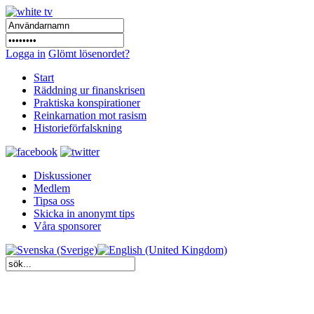
Logga in
Glömt lösenordet?
Start
Räddning ur finanskrisen
Praktiska konspirationer
Reinkarnation mot rasism
Historieförfalskning
Diskussioner
Medlem
Tipsa oss
Skicka in anonymt tips
Våra sponsorer