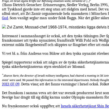
Frage, ob Israel eigene Kräfte zur Befreiung einsetzen wolle, verneinte er [...]
"
(Hans-Dietrich Genscher: Erinnerungen, Siedler Verlag, Berlin 1995, 
att Tyskland gjorde inte ett steg utan att rådgöra med Israel. Det v
alltså stort, att Zvi Zamir organiserade hela massakern i München fr
God
. Som vanligt seglar man under falsk flagga. När det gäller säk
Zvi Zamir, Mossad-chef 1968-1974, misstänks ligga delv
Intressant i sammanhanget är också, att den tyska tidningen
Der S
framkommer att tyska nynazister, framförallt
Willi Pohl och Wolf
extremt milda fängelsestraff och släpptes ur fängelset efter att endas
Vi vet bl. a. från Andreas von Bülow att den tyska nynazist rörels
Spiegel rapporterar också att några av de tyska säkerhetstjänsterna 
tyska säkerhetstjänsterna styrs stenhård av Mossad.
"
Aharon Yariv, the director of Israeli military intelligence, had chaired a meeting in Tel A
event’ were used. We passed this information to the interested departments. Nobody thought
2012-07-09
. Detta visar, att det fanns varningar i Israel också. Fol
Det framkom i samma veva att det var svensk-producerat krut som d
Sverige har dragit till sig dålig karma under Olympia-massakern fö
Nu framkommer också uppgifter, att
Israels säkerhetstjänst Shin Be