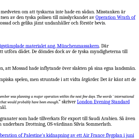
 väl medveten om att tyskarna inte hade en sådan. Misstanken är
satsen av den tyska polisen till misslyckandet av
Operation Wrath of
ossad och gelika jämt undanhåller och förstör bevis.
igstämplade materialet ang. Münchenmassakern
. Där
tt utföra dådet. De dömdes dock av de tyska myndigheterna till
den, att Mossad hade inflytande över slakten på sina egna landsmän.
mpiska spelen, men struntade i att vidta åtgärder. Det är känt att de
September was planning a major operation within the next few days. The words ‘ international
.” skriver
London Evening Standard
m, that would probably have been enough
mål.
nater som hade tillverkats för export till Saudi Arabien. Så även
sin underbara Drottning, OS-värdinan Silvia Sommerlath.
iberation of Palestine's kidnapning av ett Air France flygplan i juni