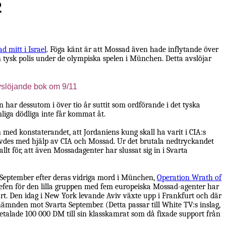
2
 mitt i Israel
. Föga känt är att Mossad även hade inflytande över
 tysk polis under de olympiska spelen i München. Detta avslöjar
vslöjande bok om 9/11
 har dessutom i över tio år suttit som ordförande i det tyska
liga dödliga inte får kommat åt.
ed konstaterandet, att Jordaniens kung skall ha varit i CIA:s
vävdes med hjälp av CIA och Mossad. Ur det brutala nedtryckandet
t för, att även Mossadagenter har slussat sig in i Svarta
a September efter deras vidriga mord i München,
Operation Wrath of
efen för den lilla gruppen med fem europeiska Mossad-agenter har
furt. Den idag i New York levande Aviv växte upp i Frankfurt och där
ämnden mot Svarta September. (Detta passar till White TV:s inslag,
etalade 100 000 DM till sin klasskamrat som då fixade support från