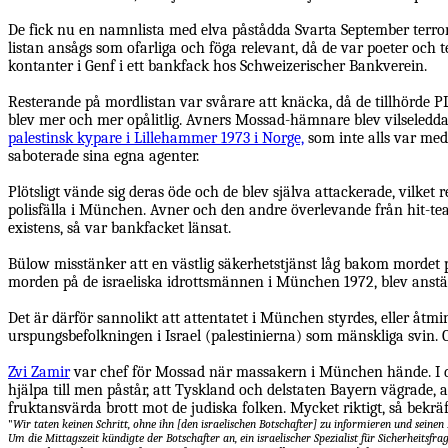
De fick nu en namnlista med elva påstådda Svarta September terror
listan ansågs som ofarliga och föga relevant, då de var poeter och 
kontanter i Genf i ett bankfack hos Schweizerischer Bankverein.
Resterande på mordlistan var svårare att knäcka, då de tillhörde PL
blev mer och mer opålitlig. Avners Mossad-hämnare blev vilseledda
palestinsk kypare i Lillehammer 1973 i Norge,
som inte alls var med
saboterade sina egna agenter.
Plötsligt vände sig deras öde och de blev själva attackerade, vilke
polisfälla i München. Avner och den andre överlevande från hit-tea
existens, så var bankfacket länsat.
Bülow misstänker att en västlig säkerhetstjänst låg bakom mordet p
morden på de israeliska idrottsmännen i München 1972, blev anstä
Det är därför sannolikt att attentatet i München styrdes, eller åtmin
urspungsbefolkningen i Israel (palestinierna) som mänskliga svin. 
Zvi Zamir
var chef för Mossad när massakern i München hände. I
hjälpa till men påstår, att Tyskland och delstaten Bayern vägrade, at
fruktansvärda brott mot de judiska folken. Mycket riktigt, så bekr
"
Wir taten keinen Schritt, ohne ihn [den israelischen Botschafter] zu informieren und seinen
Um die Mittagszeit kündigte der Botschafter an, ein israelischer Spezialist für Sicherheit