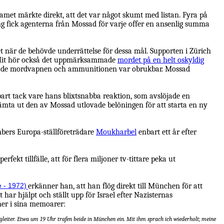
met märkte direkt, att det var något skumt med listan. Fyra på
ning fick agenterna från Mossad för varje offer en ansenlig summa
et när de behövde underrättelse för dessa mål.
Supporten i Zürich
t. Hit hör också det uppmärksammade
mordet på en helt oskyldig
vererade mordvapnen och ammunitionen var obrukbar. Mossad
nbart tack vare hans blixtsnabba reaktion, som avslöjade en
 hämta ut den av Mossad utlovade belöningen för att starta en ny
mbers Europa-ställföreträdare
Moukharbel
enbart ett år efter
ekt tillfälle, att för flera miljoner tv-tittare peka ut
 - 1972)
erkänner han, att han flög direkt till München för att
 har hjälpt och ställt upp för Israel efter Nazisternas
her i sina memoarer:
gleiter. Etwa um 19 Uhr trafen beide in München ein. Mit ihm sprach ich wiederholt; meine