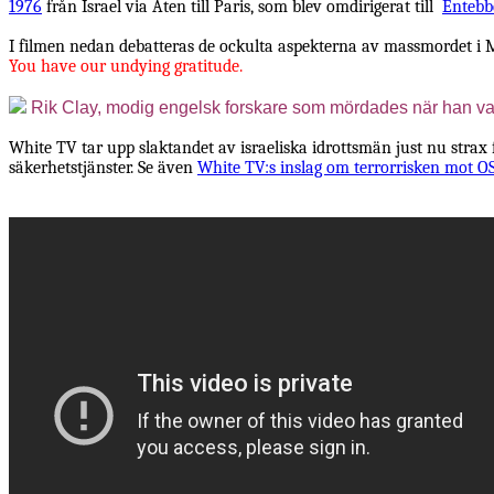
1976
från Israel via Aten till Paris, som blev omdirigerat till
Entebb
I filmen nedan debatteras de ockulta aspekterna av massmordet i 
You have our undying gratitude.
Rik Clay, modig engelsk forskare som mördades när han var
White TV tar upp slaktandet av israeliska idrottsmän just nu strax f
säkerhetstjänster. Se även
White TV:s inslag om terrorrisken mot O