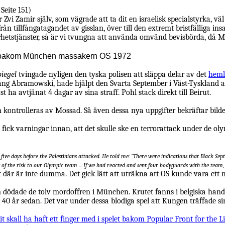
Seite 151)
ar Zvi Zamir själv, som vägrade att ta dit en israelisk specialstyrka,
ån tillfångatagandet av gisslan, över till den extremt bristfälliga in
erhetstjänster, så är vi tvungna att använda omvänd bevisbörda, då M
is bakom München massakern OS 1972
piegel
tvingade nyligen den tyska polisen att släppa delar av det
heml
gang Abramowski,
hade hjälpt den Svarta September i Väst-Tyskland a
t ha avtjänat 4 dagar av sina straff. Pohl stack direkt till Beirut.
en kontrolleras av Mossad. Så även dessa nya uppgifter bekräftar bil
fick varningar innan, att det skulle ske en terrorattack under de oly
viv five days before the Palestinians attacked. He told me: “There were indications that Black 
 of the risk to our Olympic team ... If we had reacted and sent four bodyguards with the tea
ket där är inte dumma. Det gick lätt att uträkna att OS kunde vara ett 
ödade de tolv mordoffren i München. Krutet fanns i belgiska handgra
r 40 år sedan. Det var under dessa blodiga spel att Kungen träffade 
it skall ha haft ett finger med i spelet bakom Popular Front for the L