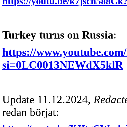
https://youtu.be/k7jscn588
Turkey turns on Russia
:
https://www.youtube.co
si=0LC0013NEWdX5klR
Update 11.12.2024,
Redact
redan börjat: