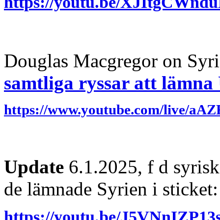
https://youtu.be/XJItgCWn
Douglas Macgregor on Syr
samtliga ryssar att lämn
https://www.youtube.com/live/
Update
6.1.2025, f d syris
de lämnade Syrien i sticket:
https://youtu.be/J5VNnIZP1