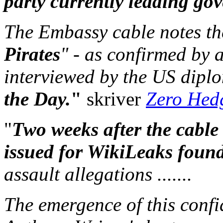
party currently leading go
The Embassy cable notes th
Pirates
" - as confirmed by 
interviewed by the US dipl
the Day.
"
skriver
Zero Hed
"
Two weeks after the cable
issued for WikiLeaks foun
assault allegations .......
The emergence of this conf