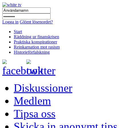
Logga in
Glömt lösenordet?
Start
Räddning ur finanskrisen
Praktiska konspirationer
Reinkarnation mot rasism
Historieförfalskning
Diskussioner
Medlem
Tipsa oss
Skicka in anonymt tips