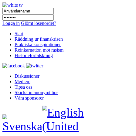
Logga in
Glömt lösenordet?
Start
Räddning ur finanskrisen
Praktiska konspirationer
Reinkarnation mot rasism
Historieförfalskning
Diskussioner
Medlem
Tipsa oss
Skicka in anonymt tips
Våra sponsorer